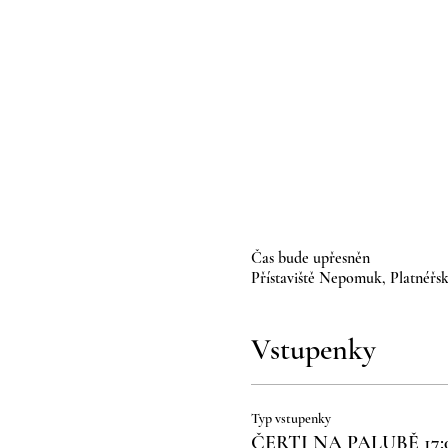
Čas bude upřesněn
Přístaviště Nepomuk, Platnéřsk
Vstupenky
Typ vstupenky
ČERTI NA PALUBĚ 17: