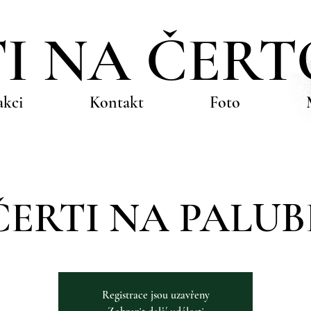
I NA ČER
akci
Kontakt
Foto
ČERTI NA PALUB
Registrace jsou uzavřeny