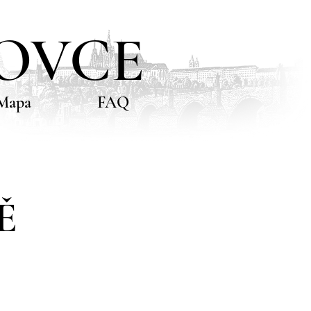
TOVCE
Mapa
FAQ
Ě