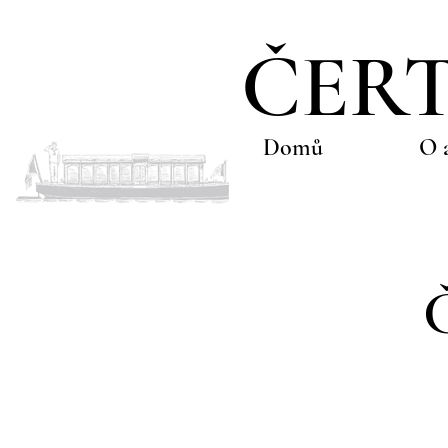
ČERT
Domů
O 