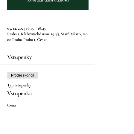
Zobrazit další události
05. 12. 2023 18:15 – 18:45
Praha 1, Křižovnické nám. 191/3, Staré Město, 110
00 Praha-Praha 1, Česko
Vstupenky
Prodej skončil
Typ vstupenky
Vstupenka
Cena
670,00 Kč
+16,75 Kč servisní poplatek za vstupenku