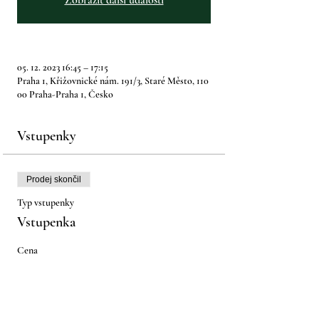
Zobrazit další události
05. 12. 2023 16:45 – 17:15
Praha 1, Křižovnické nám. 191/3, Staré Město, 110
00 Praha-Praha 1, Česko
Vstupenky
Prodej skončil
Typ vstupenky
Vstupenka
Cena
670,00 Kč
+16,75 Kč servisní poplatek za vstupenku